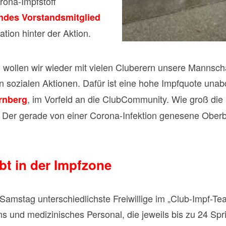
ona-Impfstoff
endes Vorstandsmitglied
ion hinter der Aktion.
d wollen wir wieder mit vielen Cluberern unsere Mannsc
sozialen Aktionen. Dafür ist eine hohe Impfquote unabd
, im Vorfeld an die ClubCommunity. Wie groß die S
rnberg
s: Der gerade von einer Corona-Infektion genesene Ober
t in der Impfzone
 Samstag unterschiedlichste Freiwillige im „Club-Impf-
s und medizinisches Personal, die jeweils bis zu 24 Spr