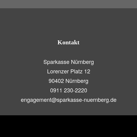
Auf dem Klimawaldpfad hoch
hinaus
Kontakt
Sparkasse Nürnberg
Lorenzer Platz 12
90402 Nürnberg
0911 230-2220
engagement@sparkasse-nuernberg.de