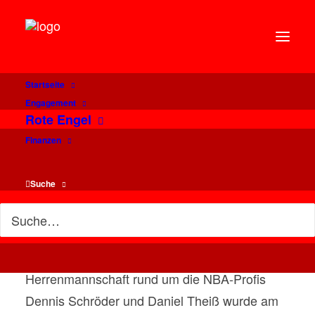
Startseite
3x Gold im 3x3:
Engagement
Rote Engel
Basketballer Simon
Finanzen
Feneberg ist Eliteschüler
des Sports 2023
Suche
Das Jahr 2023 war ohne Zweifel ein großes für
den Deutschen Basketball: Die
Herrenmannschaft rund um die NBA-Profis
Dennis Schröder und Daniel Theiß wurde am