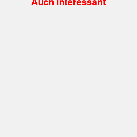
Auch interessant
Engagement
,
Sport
Paraschwimmer Taliso Engel ist
Deutschlands Eliteschüler des Sports 2021