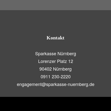
beim Gründerpreis für Schüler
Richtig versichert in der
Ausbildung.
Kontakt
Sparkasse Nürnberg
Lorenzer Platz 12
90402 Nürnberg
0911 230-2220
engagement@sparkasse-nuernberg.de