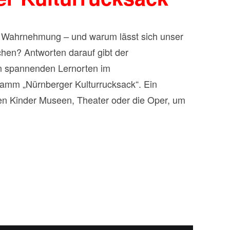
e Wahrnehmung – und warum lässt sich unser
hen? Antworten darauf gibt der
Turm der
en spannenden Lernorten im
ramm „Nürnberger Kulturrucksack“. Ein
en Kinder Museen, Theater oder die Oper, um
 zu erleben. Ziel ist es, die natürliche Neugier
lle Teilhabe unabhängig vom Geldbeutel der
Gefördert wird das Projekt von der
arkasse Nürnberg, die sich seit vielen Jahren
lle Bildungsangebote in der Region engagiert.