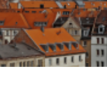
adt
S
e
i
t
2
5
J
a
h
r
e
n
e
n
g
a
Z
u
k
u
n
f
t
s
s
t
i
f
t
u
n
g
d
e