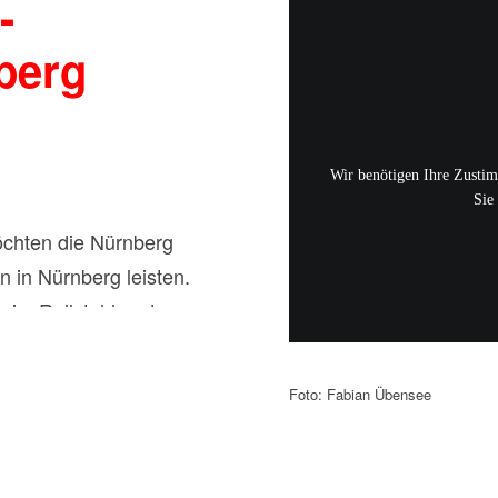
-
berg
Wir benötigen Ihre Zusti
Sie
 Sportstunde deines
chten die Nürnberg
n in Nürnberg leisten.
 im Rollstuhl und
en Sportart auf Rädern –
spektivwechsel: Es
Foto: Fabian Übensee
gste genommen. Die
e Kosten für die
rter übernommen.