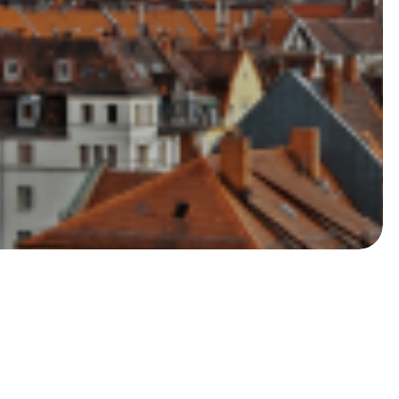
g
i
e
r
t
s
i
c
h
d
i
e
r
S
p
a
r
k
a
s
s
e
N
ü
r
n
b
e
r
g