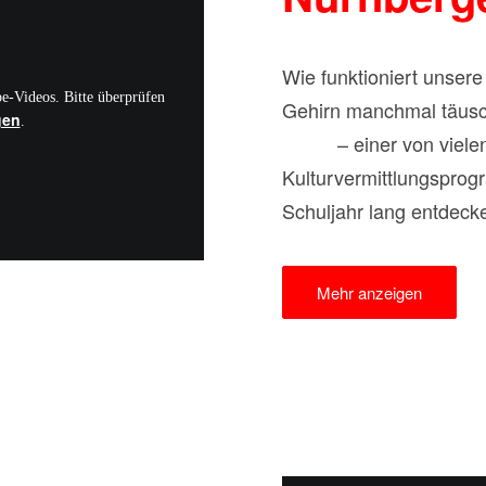
Wie funktioniert unser
-Videos. Bitte überprüfen
Gehirn manchmal täusc
gen
.
Sinne
– einer von viel
Kulturvermittlungsprog
Schuljahr lang entdeck
Kunst und Kultur hautnah
zu fördern und kulture
Mehr anzeigen
Eltern zu ermöglichen. 
Zukunftsstiftung der Sp
für musikalisch-kulture