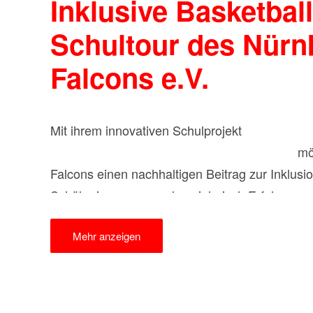
Inklusive Basketball
Schultour des Nürn
Falcons e.V.
Mit ihrem innovativen Schulprojekt
„Erlebe die
Lebens – Rollstuhlbasketball macht Schule“
mö
Falcons einen nachhaltigen Beitrag zur Inklusio
Schüler:innen sammeln spielerisch Erfahrungen
erleben mit der inklusivsten und spektakulärst
Mehr anzeigen
dem Rollstuhlbasketball – einen wichtigen Per
werden Barrieren abgebaut und Berührungsän
Zukunftsstiftung der Sparkasse Nürnberg hat di
Sportrollstühle und den dafür nötigen Transpo