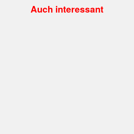
Auch interessant
Engagement
,
Sport
,
Bildung
Erstklässler-Aktion: Der Club steht auf dem
Stundenplan