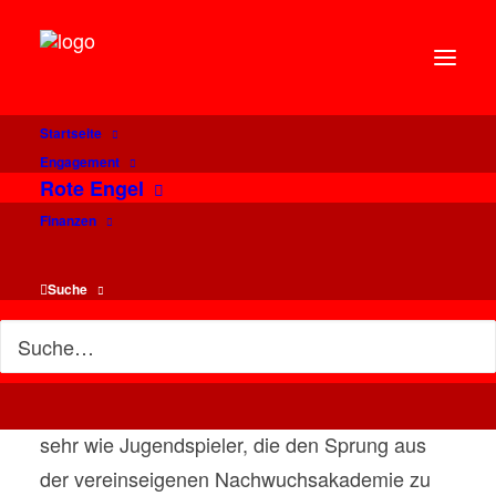
Startseite
Sparkasse und FCN gründen
Engagement
Rote Engel
Stiftungsfonds DER CLUB.
Finanzen
DIE ZUKUNFT. für das
Nachwuchsleistungszentru
Suche
Nichts erfüllt die Herzen von Fußballfans so
sehr wie Jugendspieler, die den Sprung aus
der vereinseigenen Nachwuchsakademie zu