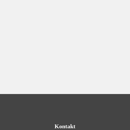
Engagement
,
Nachhaltigkeit
,
Soziales
Klösse, Zeitung und Glockenschlag in der
Vesperkirche
Kontakt