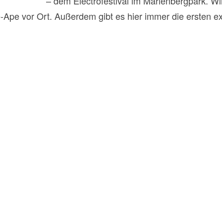
im Grünen“
– dem Electrofestival im Marienbergpark. Wir
-Ape vor Ort. Außerdem gibt es hier immer die ersten e