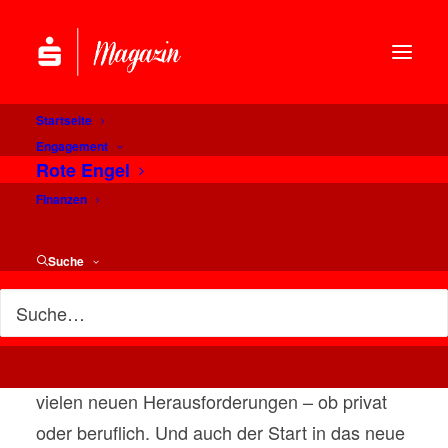
Startseite
Engagement
Rote Engel
Finanzen
Gemeinsam gegen Corona:
Mehr als 100.000 Euro für
Suche
Hilfsprojekte
Bereits im vergangen Jahr standen wir alle vor
vielen neuen Herausforderungen – ob privat
oder beruflich. Und auch der Start in das neue