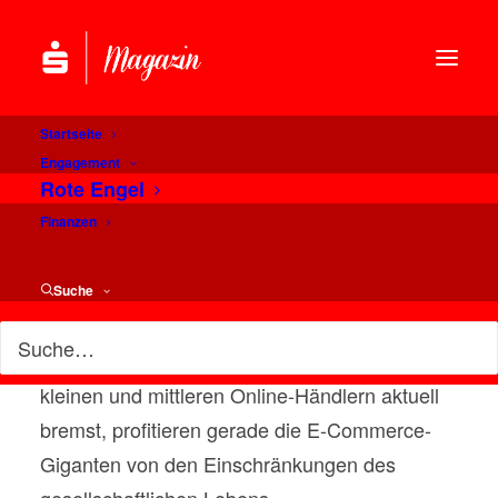
Startseite
Bezahlen im Internet –
Engagement
Rote Engel
viele Wege führen ans Ziel
Finanzen
Jahr für Jahr meldet der Online-Handel neue
Suche
Umsatzrekorde. Auch wenn die Corona-
Pandemie das virtuelle Kassenklingeln bei
kleinen und mittleren Online-Händlern aktuell
bremst, profitieren gerade die E-Commerce-
Giganten von den Einschränkungen des