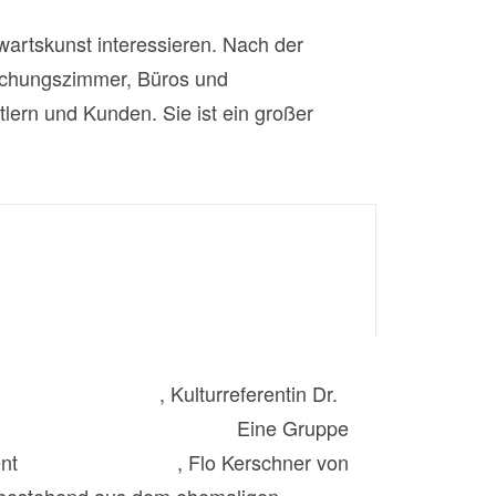
wartskunst interessieren. Nach der
echungszimmer, Büros und
lern und Kunden. Sie ist ein großer
n
Volker Heißmann
, Kulturreferentin Dr.
e
Nürnberger Symphoniker.
Eine Gruppe
ent
Dirk von Vopelius
, Flo Kerschner von