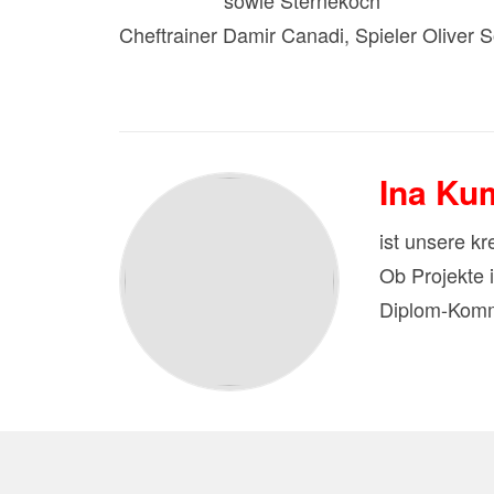
Hitradio N1
sowie Sternekoch
Alexander 
Cheftrainer Damir Canadi, Spieler Oliver
Ina Ku
ist unsere k
Ob Projekte 
Diplom-Kommu