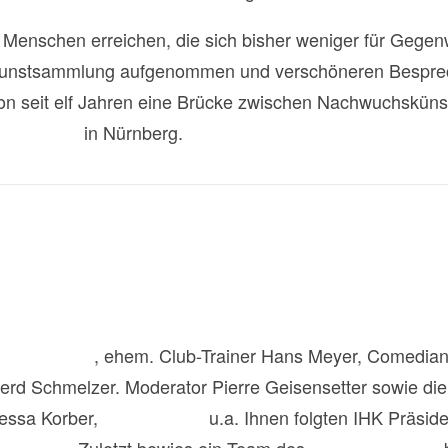
 Menschen erreichen, die sich bisher weniger für Gegen
e Kunstsammlung aufgenommen und verschöneren Bespr
on seit elf Jahren eine Brücke zwischen Nachwuchskünst
und Kultur
in Nürnberg.
. Ulrich Maly
, ehem. Club-Trainer Hans Meyer, Comedia
erd Schmelzer. Moderator Pierre Geisensetter sowie di
Tessa Korber,
Jan Beinßen
u.a. Ihnen folgten IHK Präsid