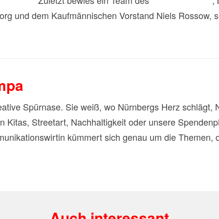
Herrmann.
Zuletzt bewies ein Team des
1. FC Nürnberg
,
 Sorg und dem Kaufmännischen Vorstand Niels Rossow, s
mpa
reative Spürnase. Sie weiß, wo Nürnbergs Herz schlägt, 
in Kitas, Streetart, Nachhaltigkeit oder unsere Spenden
nikationswirtin kümmert sich genau um die Themen, die 
Auch interessant