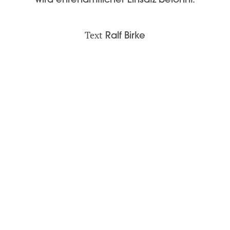
wird ehrenamtlicher Einsatz belohnt.
Text
Ralf Birke