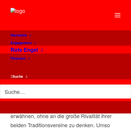
Startseite
Kleeblatt und Kaiserburg
Engagement
Rote Engel
als Dreamteam beim
Finanzen
Sparkassen
Metropolmarathon
Suche
Zumindest für Fußballfans ist es schwierig die
Städte Nürnberg und Fürth in einem Satz zu
erwähnen, ohne an die große Rivalität ihrer
beiden Traditionsvereine zu denken. Umso