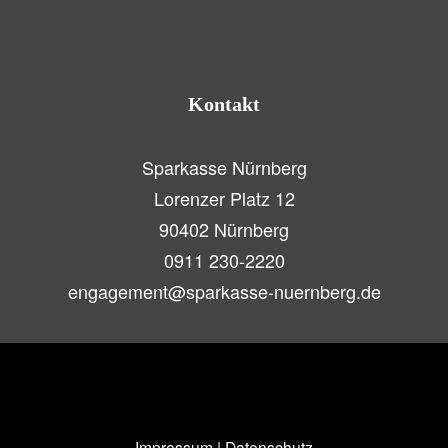
Kontakt
Sparkasse Nürnberg
Lorenzer Platz 12
90402 Nürnberg
0911 230-2220
engagement@sparkasse-nuernberg.de
Impressum
|
Datenschutz