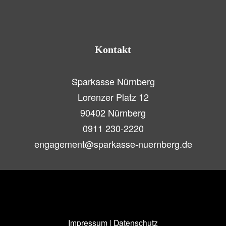
Kontakt
Sparkasse Nürnberg
Lorenzer Platz 12
90402 Nürnberg
0911 230-2220
engagement@sparkasse-nuernberg.de
Impressum
|
Datenschutz