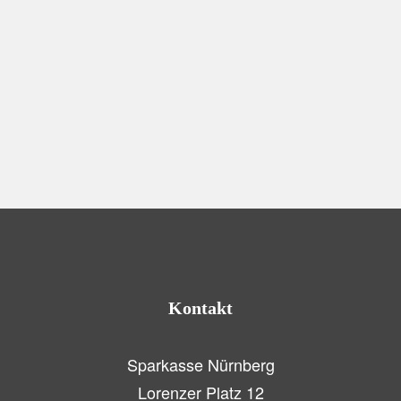
Engagement
,
Sport
Olympia-Partnerschaft und Breitensport-
Förderung
Kontakt
Sparkasse Nürnberg
Lorenzer Platz 12